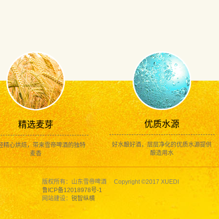
优质水源
精选麦芽
好水酿好酒，层层净化的优质水源提供
经精心烘焙，带来雪帝啤酒的独特
酿造用水
麦香
版权所有：山东雪帝啤酒 Copyright ©2017 XUEDI
鲁ICP备12018978号-1
网站建设：
锐智纵横