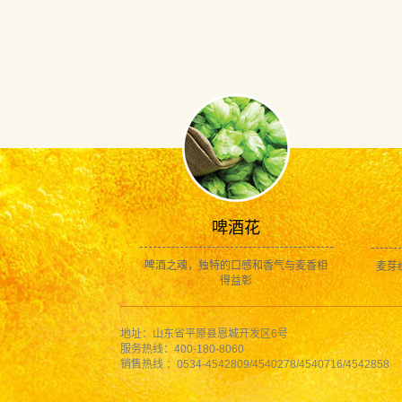
啤酒花
啤酒之魂，独特的口感和香气与麦香相
麦芽
得益彰
地址：山东省平原县恩城开发区6号
服务热线：400-180-8060
销售热线 ：0534-4542809/4540278/4540716/4542858