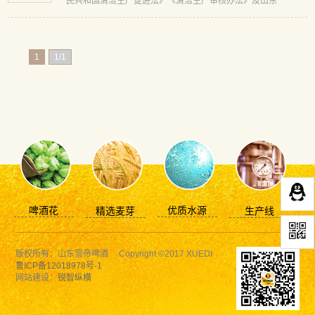
民共和国清洁生产促进法》《清洁生产审核办法》及山东
省、...
1
1/1
啤酒花
优质水源
精选麦芽
生产线
版权所有：山东雪帝啤酒 Copyright ©2017 XUEDI
鲁ICP备12018978号-1
网站建设：
锐智纵横